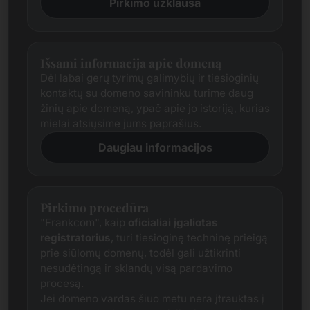
Pirkimo užklausa
Išsami informacija apie domeną
Dėl labai gerų tyrimų galimybių ir tiesioginių
kontaktų su domeno savininku turime daug
žinių apie domeną, ypač apie jo istoriją, kurias
mielai atsiųsime jums paprašius.
Daugiau informacijos
Pirkimo procedūra
"Frankcom", kaip
oficialiai įgaliotas
registratorius
, turi tiesioginę techninę prieigą
prie siūlomų domenų, todėl gali užtikrinti
nesudėtingą ir sklandų visą pardavimo
procesą.
Jei domeno vardas šiuo metu nėra įtrauktas į