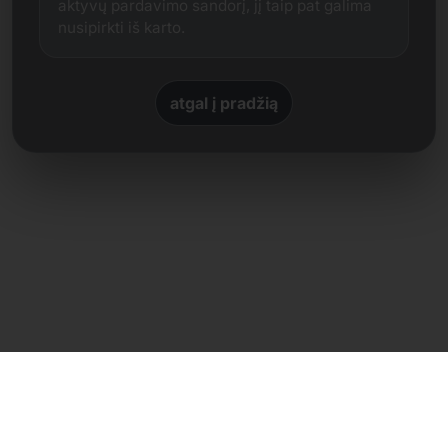
aktyvų pardavimo sandorį, jį taip pat galima
nusipirkti iš karto.
atgal į pradžią
Tiesioginis kontaktas