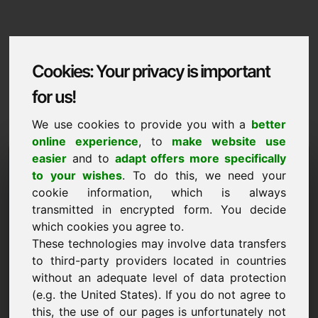
Cookies: Your privacy is important
for us!
We use cookies to provide you with a
better
online experience
, to
make website use
Domaininformation
easier
and to
adapt offers more specifically
to your wishes
. To do this, we need your
Domaininformation | Lietuviu
cookie information, which is always
transmitted in encrypted form. You decide
NAUJA
which cookies you agree to.
Atraskite daugiau patrauklių domenų svetainėje Find-
These technologies may involve data transfers
Your-Domain.eu
atrasti ->
to third-party providers located in countries
without an adequate level of data protection
(e.g. the United States). If you do not agree to
Kainos pasiūlymas
this, the use of our pages is unfortunately not